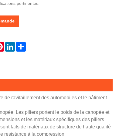
ications pertinentes.
demande
atsApp
Pinterest
LinkedIn
Share
ite de ravitaillement des automobiles et le bâtiment
nopée. Les piliers portent le poids de la canopée et
mensions et les matériaux spécifiques des piliers
rs sont faits de matériaux de structure de haute qualité
ne résistance à la compression.