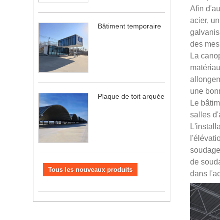
Afin d'au
acier, u
Bâtiment temporaire
galvanis
des mesu
La canop
matériau 
allongem
une bonn
Plaque de toit arquée
Le bâtim
salles d
L'install
l'élévat
soudage 
de souda
Tous les nouveaux produits
dans l'a