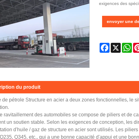
exigences des spécif
envoyer une 
Facebook
X
Wh
iption du produit
e de pétrole Structure en acier a deux zones fonctionnelles, le s
tion.
de ravitaillement des automobiles se compose de piliers et de ca
ent un soutien stable. Selon les exigences de conception, les di
tation d'huile / gaz de structure en acier sont utilisés. Les pilie
 Q235, Q345, etc., qui a une bonne capacité d'appui et une bon