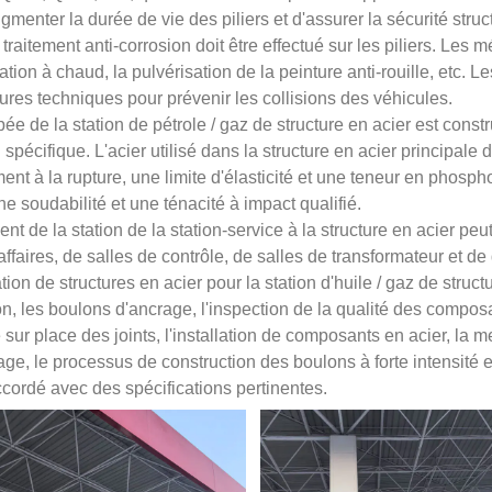
gmenter la durée de vie des piliers et d'assurer la sécurité struct
n traitement anti-corrosion doit être effectué sur les piliers. Le
ation à chaud, la pulvérisation de la peinture anti-rouille, etc. 
res techniques pour prévenir les collisions des véhicules.
ée de la station de pétrole / gaz de structure en acier est const
spécifique. L'acier utilisé dans la structure en acier principale d
ent à la rupture, une limite d'élasticité et une teneur en phosph
e soudabilité et une ténacité à impact qualifié.
ent de la station de la station-service à la structure en acier p
'affaires, de salles de contrôle, de salles de transformateur et d
ation de structures en acier pour la station d'huile / gaz de stru
ion, les boulons d'ancrage, l'inspection de la qualité des compos
sur place des joints, l'installation de composants en acier, la mes
ge, le processus de construction des boulons à forte intensité et
ccordé avec des spécifications pertinentes.