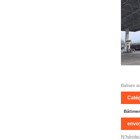
Balises ac
Catég
Bâtimen
envo
N'hésite